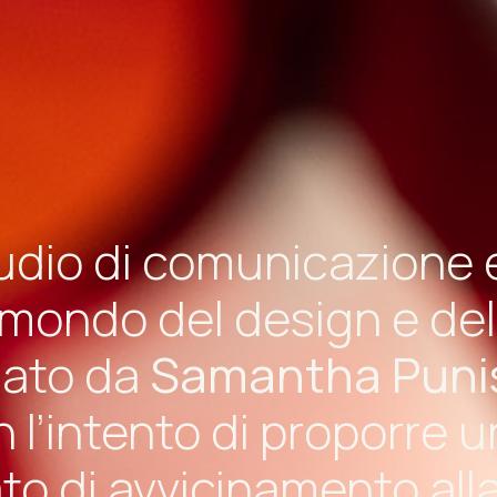
udio di comunicazione 
 mondo del design e dell
ato da
Samantha Puni
 l’intento di proporre u
o di avvicinamento alla