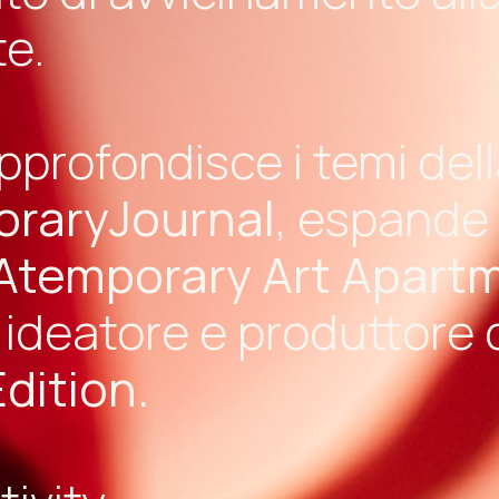
te.
pprofondisce i temi del
raryJournal
, espande 
Atemporary Art Apart
i ideatore e produttore 
dition.