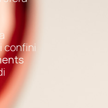
la
i confini
ments
di